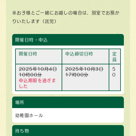
※お子様とご一緒にお越しの場合は、別室でお預か
りいたします（託児）
開催日時・申込
開催日時
申込締切日時
定
員
2025年10月4日
2025年10月3日
5
10時00分
17時00分
0
申込期限を過ぎま
した
場所
幼稚園ホール
持ち物