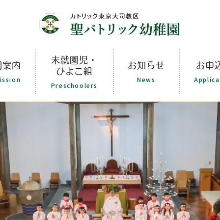
未就園児・
園案内
お知らせ
お申
ひよこ組
ission
News
Applica
Preschoolers