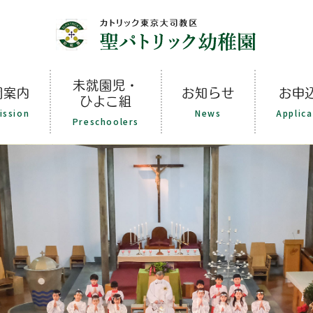
未就園児・
園案内
お知らせ
お申
ひよこ組
ission
News
Applica
Preschoolers