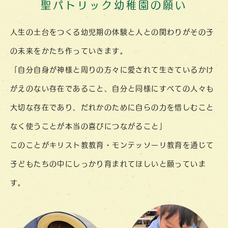
聖パトリック幼稚園の願い
人生の土台をつくる幼児期の体験と
人との関わりが
その子
の未来を
かたち作って
いきます。
「自分自身が神様と周りの方々に
愛されて
生きている
かけ
がえのない
存在であること、
自分と同様にすべての人々も
大切な存在であり、
だれかのために
自らの力を
惜しむこと
なく
使うことが
本当の喜びに
つながること」
このことがキリスト教教育・
モンテッソーリ教育を
通じて
子どもたちの中に
しっかり育まれて
ほしいと
願っていま
す。