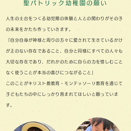
聖パトリック幼稚園の願い
人生の土台をつくる幼児期の体験と
人との関わりが
その子
の未来を
かたち作って
いきます。
「自分自身が神様と周りの方々に
愛されて
生きている
かけ
がえのない
存在であること、
自分と同様にすべての人々も
大切な存在であり、
だれかのために
自らの力を
惜しむこと
なく
使うことが
本当の喜びに
つながること」
このことがキリスト教教育・
モンテッソーリ教育を
通じて
子どもたちの中に
しっかり育まれて
ほしいと
願っていま
す。