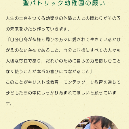
聖パトリック幼稚園の願い
人生の土台をつくる幼児期の体験と
人との関わりが
その子
の未来を
かたち作って
いきます。
「自分自身が神様と周りの方々に
愛されて
生きている
かけ
がえのない
存在であること、
自分と同様にすべての人々も
大切な存在であり、
だれかのために
自らの力を
惜しむこと
なく
使うことが
本当の喜びに
つながること」
このことがキリスト教教育・
モンテッソーリ教育を
通じて
子どもたちの中に
しっかり育まれて
ほしいと
願っていま
す。